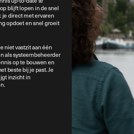
nnis up-to-date te
op blijft lopen in de snel
je direct met ervaren
ing opdoet en snel groeit
 niet vastzit aan één
jven als systeembeheerder
kennis op te bouwen en
beste bij je past. Je
gt inzicht in
n.