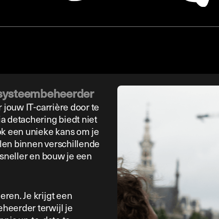
 systeembeheerder
 jouw IT-carrière door te
a detachering biedt niet
ok een unieke kans om je
len binnen verschillende
 sneller en bouw je een
ren. Je krijgt een
heerder terwijl je