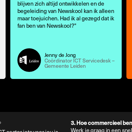
blijven zich altijd ontwikkelen en de
begeleiding van Newskool kan ik alleen
maar toejuichen. Had ik al gezegd dat ik
fan ben van Newskool?"
Jenny de Jong
Coördinator ICT Servicedesk –
Gemeente Leiden
?
3. Hoe commercieel ben
Werk je graag in een sn
-sector iets voor jou is