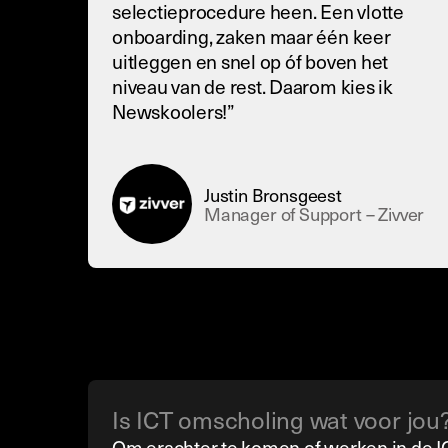
selectieprocedure heen. Een vlotte
onboarding, zaken maar één keer
uitleggen en snel op óf boven het
niveau van de rest. Daarom kies ik
Newskoolers!”
Justin Bronsgeest
Manager of Support – Zivver
Is ICT omscholing wat voor jou
Om erachter te komen of werken in de ICT