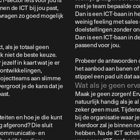
met je team bepaalde co
en de ICT bij jou past,
Dan is een ICT-baan in he
 vragen zo goed mogelijk
weinig feeling met sales e
doelstellingen zonder o
Dan is een ICT-baan in de
passend voor jou.
, als je totaal geen
ijk niet de beste keuze.
Probeer de antwoorden o
ezelf in kaart wat je er
het aanbod aan banen of
e ontwikkelingen,
stippel een pad uit dat a
projectteams aan slimme
Wat als je geen erv
vergroot je de kans dat je
ast.
Maak je geen zorgen! Ervar
natuurlijk handig als je a
zeker geen must. Tijdens 
eiten en hoe je die kunt
bij de organisatie waar je
g afgerond? Die sluit
Hierdoor zal je binnen n
 communicatie- en
hebben. Na de ICT scholi