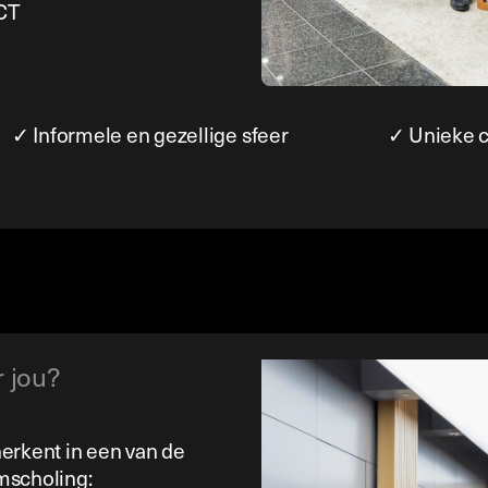
ICT
✓ Informele en gezellige sfeer
✓ Unieke c
 jou?
 herkent in een van de
mscholing: