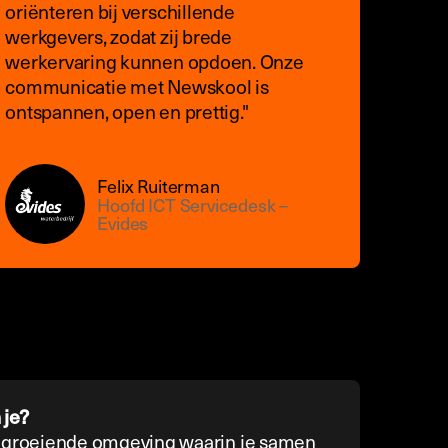
oriënteren bij verschillende
werkgevers, zodat zij brede
werkervaring kunnen opdoen. Onze
communicatie met Newskool is
ontspannen, open en prettig."
Felix Ruiterman
Hoofd ICT Servicedesk –
Evides
 je?
elgroeiende omgeving waarin je samen