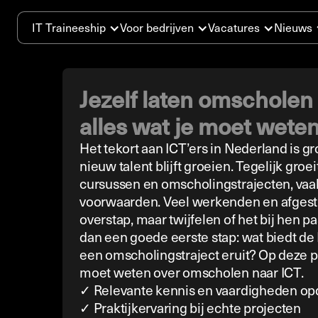
IT Traineeship
Voor bedrijven
Vacatures
Nieuws
Jezelf laten omscholen 
alles wat je moet wete
Het tekort aan ICT’ers in Nederland is gr
nieuw talent blijft groeien. Tegelijk groe
cursussen en omscholingstrajecten, vaa
voorwaarden. Veel werkenden en afges
overstap, maar twijfelen of het bij hen pa
dan een goede eerste stap: wat biedt de 
een omscholingstraject eruit? Op deze pa
moet weten over omscholen naar ICT.
✓ Relevante kennis en vaardigheden o
✓ Praktijkervaring bij echte projecten