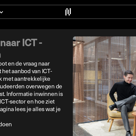
naar ICT -
n
oot en de vraag naar
it het aanbod van ICT-
k met aantrekkelijke
tudeerden overwegen de
st. Informatie inwinnen is
ICT-sector en hoe ziet
gina lees je alles wat je
pdoen