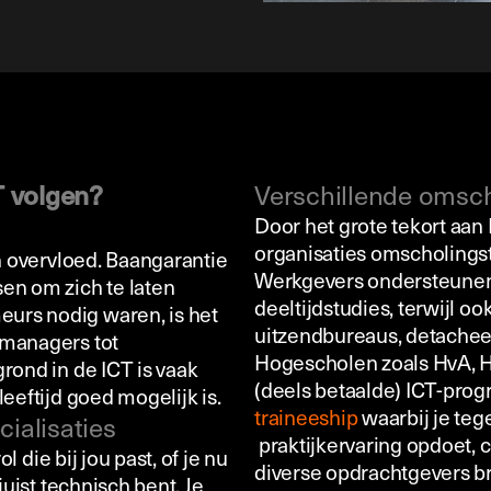
 volgen?
Verschillende omsch
Door het grote tekort aan
organisaties omscholingst
in overvloed. Baangarantie
Werkgevers ondersteunen
en om zich te laten
deeltijdstudies, terwijl 
urs nodig waren, is het
uitzendbureaus, detacheer
tmanagers tot
Hogescholen zoals HvA, 
rond in de ICT is vaak
(deels betaalde) ICT-prog
eeftijd goed mogelijk is.
traineeship
waarbij je tege
ialisaties
praktijkervaring opdoet, c
l die bij jou past, of je nu
diverse opdrachtgevers b
juist technisch bent. Je