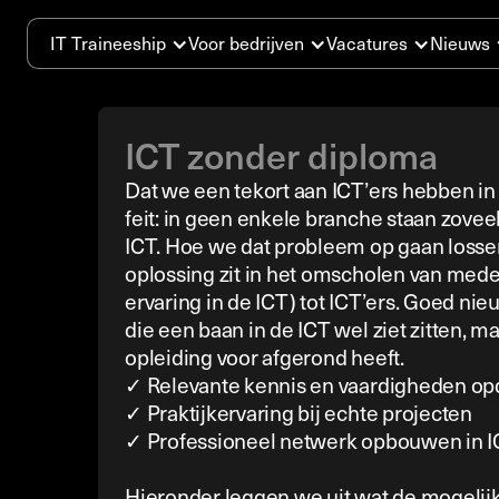
IT Traineeship
Voor bedrijven
Vacatures
Nieuws
ICT zonder diploma
Dat we een tekort aan ICT’ers hebben in 
feit: in geen enkele branche staan zovee
ICT. Hoe we dat probleem op gaan losse
oplossing zit in het omscholen van med
ervaring in de ICT) tot ICT’ers. Goed ni
die een baan in de ICT wel ziet zitten, m
opleiding voor afgerond heeft.
✓ Relevante kennis en vaardigheden o
✓ Praktijkervaring bij echte projecten
✓ Professioneel netwerk opbouwen in 
Hieronder leggen we uit wat de mogelijk