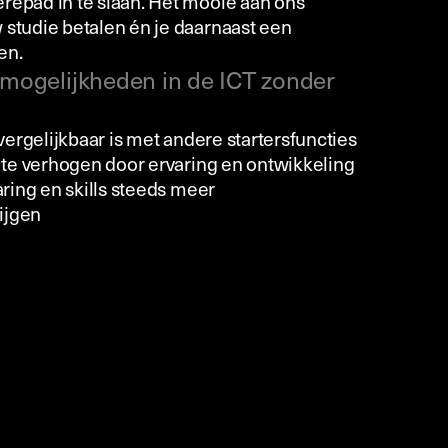
repad in te slaan. Het mooie aan ons
 studie betalen én je daarnaast een
en.
imogelijkheden in de ICT zonder
 vergelijkbaar is met andere startersfuncties
s te verhogen door ervaring en ontwikkeling
aring en skills steeds meer
ijgen