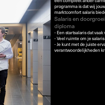
een compleet ander carriè
programma is dat wij jouw
marktcomfort salaris bied
Salaris en doorgroe
diploma
- Een startsalaris dat vaak
- Veel ruimte om je salari
- Je kunt met de juiste erv
verantwoordelijkheden kr