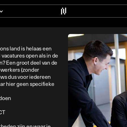
ons land is helaas een
l vacatures open als in de
n? Een groot deel van de
ewerkers (zonder
euws dus voor iedereen
aar hier geen specifieke
pdoen
ICT
heden zijn en waar je