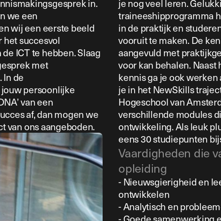
ennismakingsgesprek in.
je nog veel leren. Gelukk
men we een
traineeshipprogramma he
gen wij een eerste beeld
in de praktijk en studere
r het succesvol
vooruit te maken. De kenn
 de ICT te hebben. Slaag
aangevuld met praktijkger
 gesprek met
voor kan behalen. Naast 
 In de
kennis ga je ook werken 
 jouw persoonlijke
je in het NewSkills traje
‘DNA’ van een
Hogeschool van Amsterd
succes af, dan mogen we
verschillende modules die
tract van ons aangeboden.
ontwikkeling. Als leuk pl
eens 30 studiepunten bij
Vaardigheden die v
opleiding
- Nieuwsgierigheid en lee
ontwikkelen
- Analytisch en problee
- Goede samenwerking 