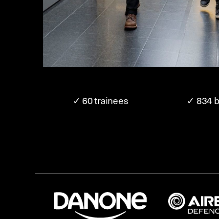
✓ 60 trainees
✓ 834 b