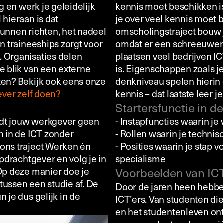
g en werk je geleidelijk
kennis moet beschikken is 
 hieraan is dat
je over veel kennis moet 
kunnen richten, het nadeel
omscholingstraject bouw 
an traineeships zorgt voor
omdat er een schreeuwend 
. Organisaties delen
plaatsen veel bedrijven I
e blik van een externe
is. Eigenschappen zoals j
ten? Bekijk ook eens onze
denkniveau spelen hierin 
ever zelf doen?
kennis – dat laatste leer je
Startersfunctie in d
edt jouw werkgever geen
- Instapfuncties waarin je 
n in de ICT zonder
- Rollen waarin je techni
 ons traject Werken én
- Posities waarin je stap 
opdrachtgever en volg je in
specialisme
 Op deze manier doe je
Voorbeelden van IC
tussen een studie af. De
Door de jaren heen hebbe
 je dus gelijk in de
ICT’ers. Van studenten d
en het studentenleven ont