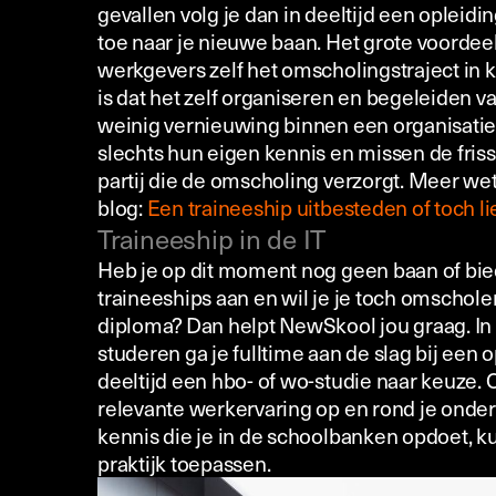
gevallen volg je dan in deeltijd een opleidin
toe naar je nieuwe baan. Het grote voordeel
werkgevers zelf het omscholingstraject in 
is dat het zelf organiseren en begeleiden v
weinig vernieuwing binnen een organisatie
slechts hun eigen kennis en missen de friss
partij die de omscholing verzorgt. Meer we
blog:
Een traineeship uitbesteden of toch li
Traineeship in de IT
Heb je op dit moment nog geen baan of bi
traineeships aan en wil je je toch omschole
diploma? Dan helpt NewSkool jou graag. In
studeren ga je fulltime aan de slag bij een 
deeltijd een hbo- of wo-studie naar keuze.
relevante werkervaring op en rond je onder
kennis die je in de schoolbanken opdoet, kun
praktijk toepassen.