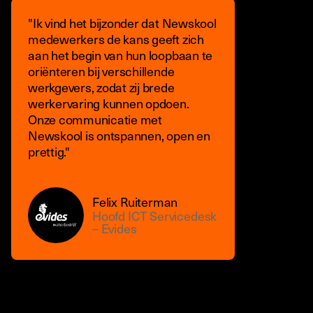
"Ik vind het bijzonder dat Newskool
medewerkers de kans geeft zich
aan het begin van hun loopbaan te
oriënteren bij verschillende
werkgevers, zodat zij brede
werkervaring kunnen opdoen.
Onze communicatie met
Newskool is ontspannen, open en
prettig."
Felix Ruiterman
Hoofd ICT Servicedesk
– Evides