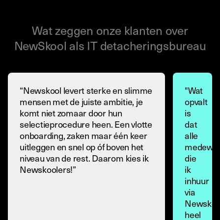
Wat zeggen onze klanten over
NewSkool als IT detacheringsbureau
“Newskool levert sterke en slimme
"Wat
mensen met de juiste ambitie, je
opvalt
komt niet zomaar door hun
is
selectieprocedure heen. Een vlotte
dat
onboarding, zaken maar één keer
alle
uitleggen en snel op óf boven het
medewer
niveau van de rest. Daarom kies ik
die
Newskoolers!”
ik
inhuur
via
Newskoo
heel