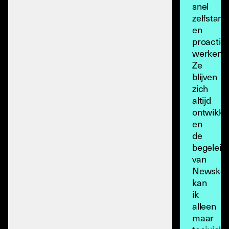
snel
zelfstand
en
proactief
werken.
Ze
blijven
zich
altijd
ontwikke
en
de
begeleid
van
Newskoo
kan
ik
alleen
maar