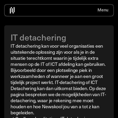
Menu
Home
Over ons
Voor bedrijven
IT Traineeship
Contact
Nieuws
Bedrijven informatie
IT Traineeship info
Solliciteer
Alle nieuws
Beschikbare medewerkers inhuren
ICT zonder diploma
IT detachering
Detacheren
Detacheren
ICT zonder vooropleiding
IT detachering kan voor veel organisaties een
Newdesk
Werkend leren
uitstekende oplossing zijn voor als je in de
situatie terechtkomt waarin je tijdelijk extra
Omscholen ICT informatie
mensen op de IT of ICT afdeling kan gebruiken.
Vacature Traineeship
Bijvoorbeeld door een plotselinge piek in
werkzaamheden of wanneer je aan een groot
tijdelijk project werkt. IT-detachering of ICT
Detachering kan dan uitkomst bieden. Op deze
pagina bespreken we de mogelijkheden van IT-
detachering, waar je rekening mee moet
houden en hoe Newskool jou van a tot z kan
begeleiden.