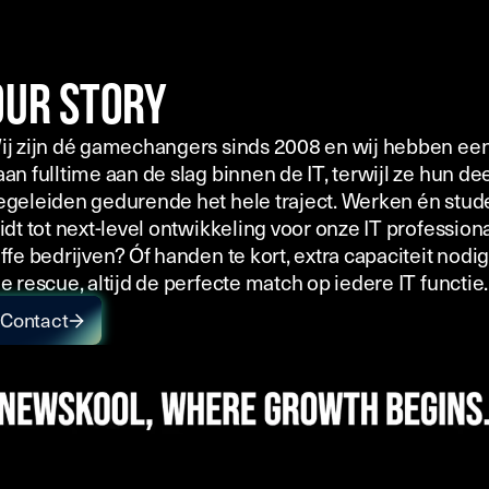
Our story
ij zijn dé gamechangers sinds 2008 en wij hebben ee
aan fulltime aan de slag binnen de IT, terwijl ze hun de
egeleiden gedurende het hele traject. Werken én stude
idt tot next-level ontwikkeling voor onze IT professional
offe bedrijven? Óf handen te kort, extra capaciteit nodi
e rescue, altijd de perfecte match op iedere IT functie.
Contact