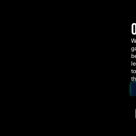
W
g
b
le
t
th