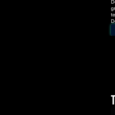
D
g
t
D