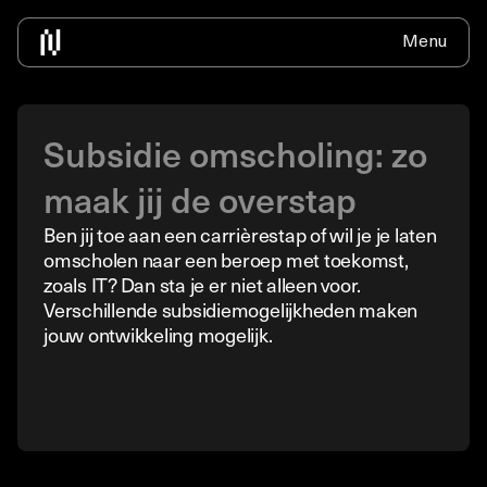
Menu
Home
Over ons
Voor bedrijven
IT Traineeship
Contact
Nieuws
Bedrijven informatie
IT Traineeship info
Solliciteer
Alle nieuws
Beschikbare medewerkers inhuren
ICT zonder diploma
Subsidie omscholing: zo
Detacheren
Detacheren
ICT zonder vooropleiding
maak jij de overstap
Newdesk
Werkend leren
Ben jij toe aan een carrièrestap of wil je je laten
Omscholen ICT informatie
omscholen naar een beroep met toekomst,
zoals IT? Dan sta je er niet alleen voor.
Vacature Traineeship
Verschillende subsidiemogelijkheden maken
jouw ontwikkeling mogelijk.