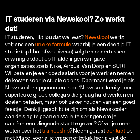
IT studeren via Newskool? Zo werkt
dat!
IT studeren, lijkt jou dat wel wat?
Newskool
werkt
volgens een
unieke formule
waarbij je een deeltijd IT
studie (op hbo- of wo-niveau) volgt en ondertussen
ervaring opdoet op IT-afdelingen van gave
organisaties zoals Nike, Airbus, Van Dorp en SURF.
Wij betalen je een goed salaris voor je werk en nemen
de kosten voor je studie op ons. Daarnaast word je als
Newskooler opgenomen in de ‘Newskool family’: een
superleuke groep collega’s die graag hard werken en
doelen behalen, maar ook zeker houden van een goed
feestje! Denk jij geschikt te zijn om als Newskooler
aan de slag te gaan en sta je te springen om je
carrière een vliegende start te geven? Of wil je meer
weten over het
traineeship
? Neem gerust
contact
op
met Mabel voor al je vragen of bekijk hier alvast de