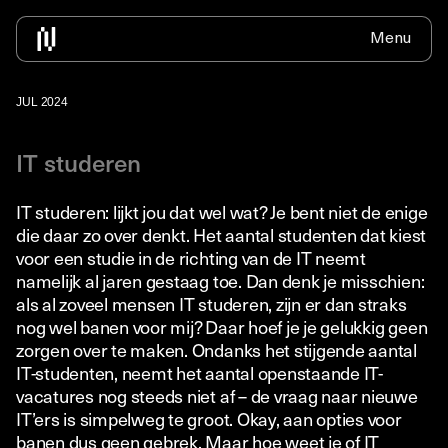
Menu
Home
Over ons
Voor bedrijven
IT Traineeship
Contact
Nieuws
Bedrijven informatie
IT Traineeship info
Solliciteer
Alle nieuws
JUL 2024
Beschikbare medewerkers inhuren
ICT zonder diploma
Detacheren
IT studeren
Detacheren
ICT zonder vooropleiding
Newdesk
Werkend leren
IT studeren: lijkt jou dat wel wat? Je bent niet de enige
Omscholen ICT informatie
die daar zo over denkt. Het aantal studenten dat kiest
voor een studie in de richting van de IT neemt
Vacature Traineeship
namelijk al jaren gestaag toe. Dan denk je misschien:
als al zoveel mensen IT studeren, zijn er dan straks
nog wel banen voor mij? Daar hoef je je gelukkig geen
zorgen over te maken. Ondanks het stijgende aantal
IT-studenten, neemt het aantal openstaande IT-
vacatures nog steeds niet af – de vraag naar nieuwe
IT’ers is simpelweg te groot. Okay, aan opties voor
banen dus geen gebrek. Maar hoe weet je of IT