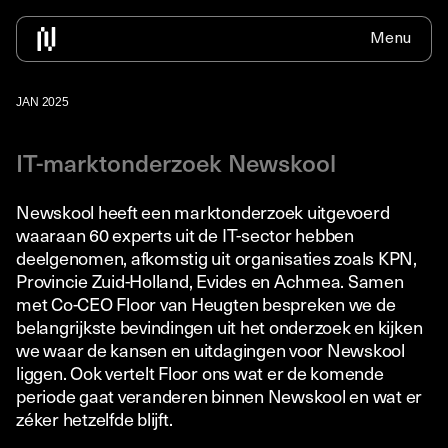
Menu
Home
Over ons
Voor bedrijven
IT Traineeship
Contact
Nieuws
Bedrijven informatie
IT Traineeship info
Solliciteer
Alle nieuws
JAN 2025
Beschikbare medewerkers inhuren
ICT zonder diploma
Detacheren
IT-marktonderzoek Newskool
Detacheren
ICT zonder vooropleiding
Newdesk
Werkend leren
Newskool heeft een marktonderzoek uitgevoerd
Omscholen ICT informatie
waaraan 60 experts uit de IT-sector hebben
deelgenomen, afkomstig uit organisaties zoals KPN,
Vacature Traineeship
Provincie Zuid-Holland, Evides en Achmea. Samen
met Co-CEO Floor van Heugten bespreken we de
belangrijkste bevindingen uit het onderzoek en kijken
we waar de kansen en uitdagingen voor Newskool
liggen. Ook vertelt Floor ons wat er de komende
periode gaat veranderen binnen Newskool en wat er
zéker hetzelfde blijft.