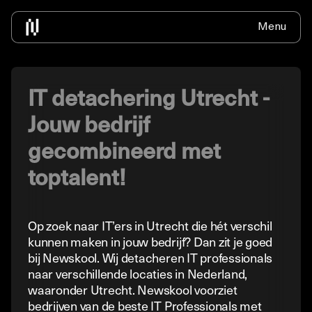
Menu
Home
Over ons
Voor bedrijven
IT Traineeship
Contact
Nieuws
Bedrijven informatie
IT Traineeship info
Solliciteer
Alle nieuws
Beschikbare medewerkers inhuren
ICT zonder diploma
IT detachering Utrecht -
Detacheren
Detacheren
ICT zonder vooropleiding
Jouw bedrijf
Newdesk
Werkend leren
gecombineerd met
Omscholen ICT informatie
toptalent!
Vacature Traineeship
Op zoek naar IT’ers in Utrecht die hét verschil
kunnen maken in jouw bedrijf? Dan zit je goed
bij Newskool. Wij detacheren IT professionals
naar verschillende locaties in Nederland,
waaronder Utrecht. Newskool voorziet
bedrijven van de beste IT Professionals met