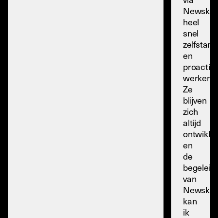
Newskoo
heel
snel
zelfstand
en
proactief
werken.
Ze
blijven
zich
altijd
ontwikke
en
de
begeleid
van
Newskoo
kan
ik