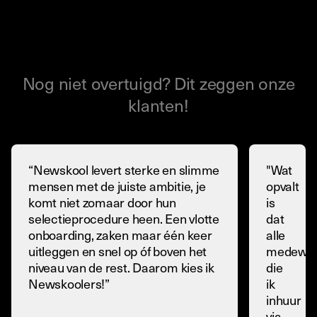
Nog niet overtuigd? Dit zeggen onze
klanten!
“Newskool levert sterke en slimme
"Wat
mensen met de juiste ambitie, je
opvalt
komt niet zomaar door hun
is
selectieprocedure heen. Een vlotte
dat
onboarding, zaken maar één keer
alle
uitleggen en snel op óf boven het
medewer
niveau van de rest. Daarom kies ik
die
Newskoolers!”
ik
inhuur
via