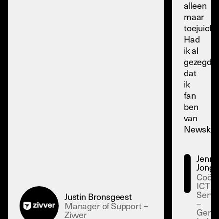
alleen
maar
toejuiche
Had
ik al
gezegd
dat
ik
fan
ben
van
Newskoo
Jenny
Jong
Coörd
ICT
Servi
Justin Bronsgeest
–
Manager of Support –
Geme
Zivver